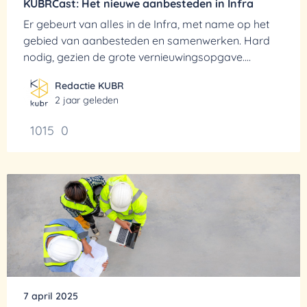
KUBRCast: Het nieuwe aanbesteden in Infra
Er gebeurt van alles in de Infra, met name op het
gebied van aanbesteden en samenwerken. Hard
nodig, gezien de grote vernieuwingsopgave.
Ingeborg Ligtenberg en Harald Versteeg van De
Redactie KUBR
Bouwcampus zorgen voor het nodige
2 jaar geleden
enthousiasme in de nieuwe KUBRCast.
1015
0
7 april 2025