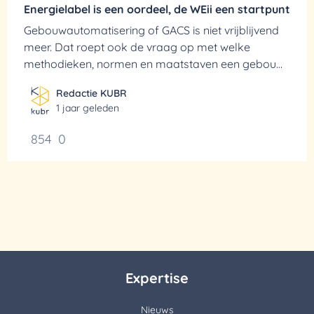
Energielabel is een oordeel, de WEii een startpunt
Gebouwautomatisering of GACS is niet vrijblijvend
meer. Dat roept ook de vraag op met welke
methodieken, normen en maatstaven een gebouw
wordt beoordeeld. Heb je een goed energielabel,
Redactie KUBR
maar gebruik je de WEii niet? Vooral nog niet
1 jaar geleden
achterover leunen.
854
0
Expertise
Nieuws