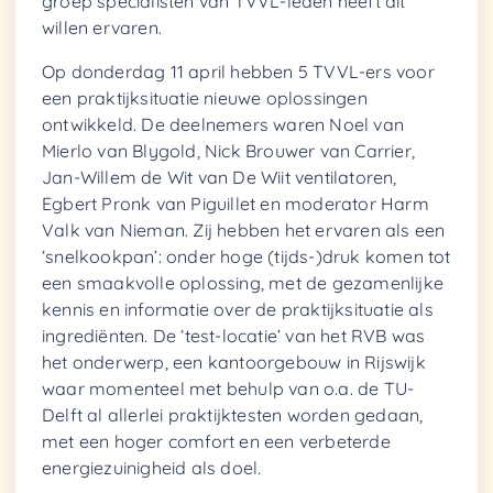
groep specialisten van TVVL-leden heeft dit
willen ervaren.
Op donderdag 11 april hebben 5 TVVL-ers voor
een praktijksituatie nieuwe oplossingen
ontwikkeld. De deelnemers waren Noel van
Mierlo van Blygold, Nick Brouwer van Carrier,
Jan-Willem de Wit van De Wiit ventilatoren,
Egbert Pronk van Piguillet en moderator Harm
Valk van Nieman. Zij hebben het ervaren als een
‘snelkookpan’: onder hoge (tijds-)druk komen tot
een smaakvolle oplossing, met de gezamenlijke
kennis en informatie over de praktijksituatie als
ingrediënten. De ‘test-locatie’ van het RVB was
het onderwerp, een kantoorgebouw in Rijswijk
waar momenteel met behulp van o.a. de TU-
Delft al allerlei praktijktesten worden gedaan,
met een hoger comfort en een verbeterde
energiezuinigheid als doel.