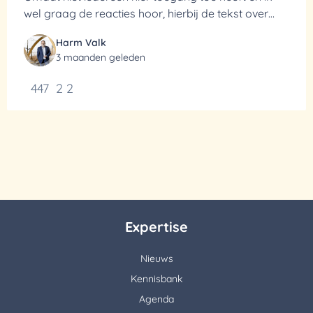
wel graag de reacties hoor, hierbij de tekst over
min pleidooi voor installatie-arm bouwen.
Harm Valk
3 maanden geleden
447
2
2
Expertise
Nieuws
Kennisbank
Agenda