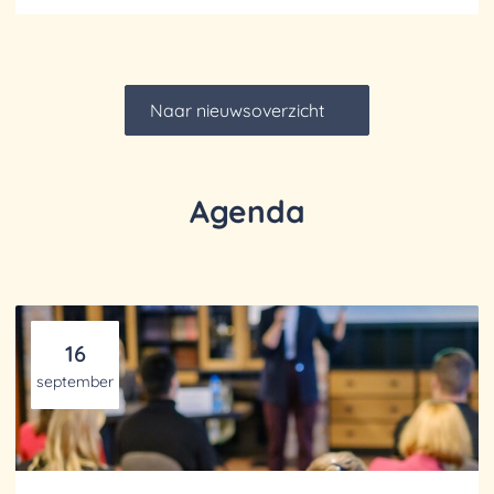
helpen.
Naar nieuwsoverzicht
Agenda
16
september