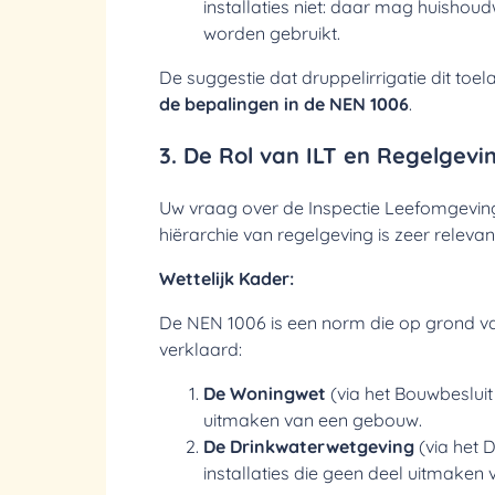
installaties niet: daar mag huishou
worden gebruikt.
De suggestie dat druppelirrigatie dit toel
de bepalingen in de NEN 1006
.
3. De Rol van ILT en Regelgevi
Uw vraag over de Inspectie Leefomgeving
hiërarchie van regelgeving is zeer relevan
Wettelijk Kader:
De NEN 1006 is een norm die op grond va
verklaard:
De Woningwet
(via het Bouwbesluit 
uitmaken van een gebouw.
De Drinkwaterwetgeving
(via het D
installaties die geen deel uitmaken