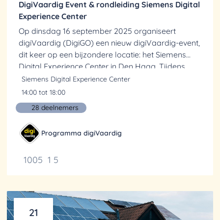
DigiVaardig Event & rondleiding Siemens Digital
Experience Center
Op dinsdag 16 september 2025 organiseert
digiVaardig (DigiGO) een nieuw digiVaardig-event,
dit keer op een bijzondere locatie: het Siemens
Digital Experience Center in Den Haag. Tijdens
deze middag nemen we je mee in inspirerende
Siemens Digital Experience Center
verhalen en...
14:00 tot 18:00
28 deelnemers
Programma digiVaardig
1005
1
5
21