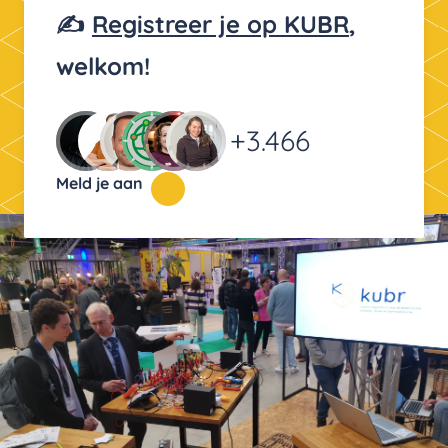
✍️
Registreer je op KUBR
,
welkom!
+3.466
Meld je aan