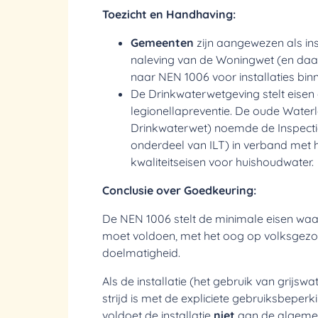
Toezicht en Handhaving:
Gemeenten
zijn aangewezen als ins
naleving van de Woningwet (en daar
naar NEN 1006 voor installaties bi
De Drinkwaterwetgeving stelt eisen
legionellapreventie. De oude Water
Drinkwaterwet) noemde de
Inspect
onderdeel van ILT) in verband met 
kwaliteitseisen voor huishoudwater.
Conclusie over Goedkeuring:
De NEN 1006 stelt de minimale eisen waar
moet voldoen, met het oog op volksgezon
doelmatigheid.
Als de installatie (het gebruik van grijswate
strijd is met de expliciete gebruiksbeperki
voldoet de installatie
niet
aan de algemen