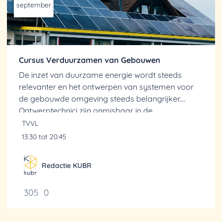
september
Cursus Verduurzamen van Gebouwen
De inzet van duurzame energie wordt steeds
relevanter en het ontwerpen van systemen voor
de gebouwde omgeving steeds belangrijker.
Ontwerptechnici zijn onmisbaar in de
energietransitie. Ze hebben een cruciale rol bij het
TVVL
ontwikkelen van...
13:30 tot 20:45
Redactie KUBR
305
0