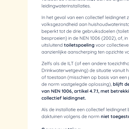
leidingwaterinstallaties.
In het geval van een collectief leidingnet z
volksgezondheid aan huishoudwaterinstall
beperkt tot de drie gebruiksdoelen (toile
besproeien) in de NEN 1006 (2002), of, in
uitsluitend
toiletspoeling
voor collectieve 
aanzienlijke aanscherping ten opzichte 
Zelfs als de ILT (of een andere toezicht
Drinkwaterwetgeving) de situatie vanuit
of toestaan (misschien op basis van een p
de norm vastgelegde
oplossing),
blijft d
van NEN 1006, artikel 4.7.1, met betrekk
collectief leidingnet.
Als de installatie een
collectief leidingnet
b
daktuinen volgens de norm
niet toeges