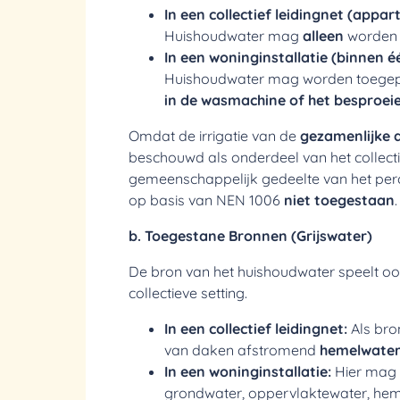
In een collectief leidingnet (app
Huishoudwater mag
alleen
worden 
In een woninginstallatie (binnen é
Huishoudwater mag worden toege
in de wasmachine of het besproeie
Omdat de irrigatie van de
gezamenlijke 
beschouwd als onderdeel van het collecti
gemeenschappelijk gedeelte van het percee
op basis van NEN 1006
niet toegestaan
.
b. Toegestane Bronnen (Grijswater)
De bron van het huishoudwater speelt oo
collectieve setting.
In een collectief leidingnet:
Als bro
van daken afstromend
hemelwate
In een woninginstallatie:
Hier mag 
grondwater, oppervlaktewater, he