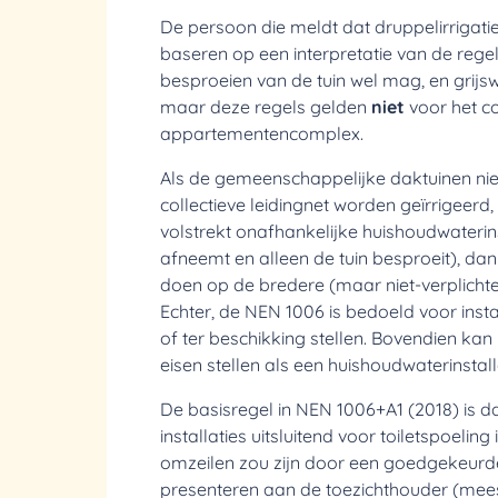
De persoon die meldt dat druppelirrigatie
baseren op een interpretatie van de rege
besproeien van de tuin wel mag, en grijsw
maar deze regels gelden
niet
voor het co
appartementencomplex.
Als de gemeenschappelijke daktuinen niet
collectieve leidingnet worden geïrrigeerd
volstrekt onafhankelijke huishoudwaterins
afneemt en alleen de tuin besproeit), d
doen op de bredere (maar niet-verplicht
Echter, de NEN 1006 is bedoeld voor insta
of ter beschikking stellen. Bovendien kan
eisen stellen als een huishoudwaterinstall
De basisregel in NEN 1006+A1 (2018) is da
installaties uitsluitend voor toiletspoeling
omzeilen zou zijn door een goedgekeurde
presenteren aan de toezichthouder (mee