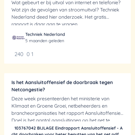
Wat gebeurt er bij uitval van internet en telefonie?
Wat zijn de gevolgen van stroomuitval? Techniek
Nederland deed hier onderzoek. Het gratis
rapport is daar aan te vragen.
Techniek Nederland
5 maanden geleden
240
0
1
Is het Aansluitoffensief de doorbraak tegen
Netcongestie?
Deze week presenteerden het ministerie van
Klimaat en Groene Groei, netbeheerders en
brancheorganisaties het rapport Aansluitoffensief.
Doel is het aantal aansluitingen op het net te
verhogen.
103767042 BIJLAGE Eindrapport Aansluitoffensief - A
cht doorbraken voor beter benutten van het net.pdf