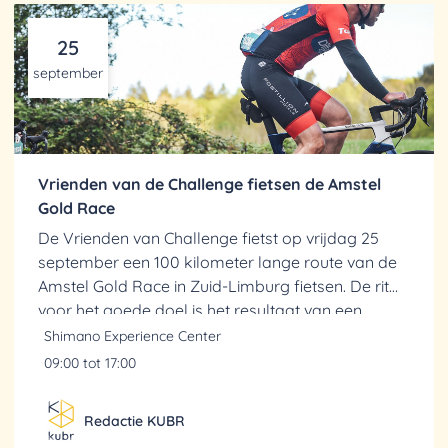
25
september
Vrienden van de Challenge fietsen de Amstel
Gold Race
De Vrienden van Challenge fietst op vrijdag 25
september een 100 kilometer lange route van de
Amstel Gold Race in Zuid-Limburg fietsen. De rit
voor het goede doel is het resultaat van een
oproep tijdens de VSK-E van Manon Veldkamp en
Shimano Experience Center
Rick Bruins...
09:00 tot 17:00
Redactie KUBR