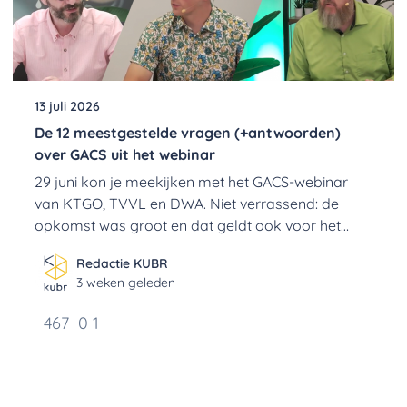
13 juli 2026
De 12 meestgestelde vragen (+antwoorden)
over GACS uit het webinar
29 juni kon je meekijken met het GACS-webinar
van KTGO, TVVL en DWA. Niet verrassend: de
opkomst was groot en dat geldt ook voor het
aantal vragen. Wij hebben ze gebundeld voor je in
Redactie KUBR
12 FAQ's.
3 weken geleden
467
0
1