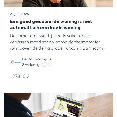
21 juli 2026
𝗘𝗲𝗻 𝗴𝗼𝗲𝗱 𝗴𝗲ï𝘀𝗼𝗹𝗲𝗲𝗿𝗱𝗲 𝘄𝗼𝗻𝗶𝗻𝗴 𝗶𝘀 𝗻𝗶𝗲𝘁
𝗮𝘂𝘁𝗼𝗺𝗮𝘁𝗶𝘀𝗰𝗵 𝗲𝗲𝗻 𝗸𝗼𝗲𝗹𝗲 𝘄𝗼𝗻𝗶𝗻𝗴
De zomer doet wat hij steeds vaker doet:
verrassen met dagen waarop de thermometer
ruim boven de dertig graden uitkomt. Dan hoor je
ineens andere gesprekken dan een paar
De Bouwcampus
maanden geleden. Niet meer over tocht of een
2 weken geleden
hoge energierekening, maar over slaapkam
278
0
2