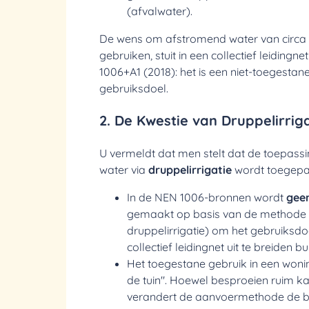
(afvalwater).
De wens om
afstromend water van circa
gebruiken, stuit in een collectief leidin
1006+A1 (2018): het is een niet-toegestan
gebruiksdoel.
2. De Kwestie van Druppelirrig
U vermeldt dat men stelt dat de toepass
water via
druppelirrigatie
wordt toegepa
In de NEN 1006-bronnen wordt
geen
gemaakt op basis van de methode 
druppelirrigatie) om het gebruiksdo
collectief leidingnet uit te breiden bu
Het toegestane gebruik in een woning
de tuin". Hoewel besproeien ruim k
verandert de aanvoermethode de b