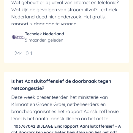
Wat gebeurt er bij uitval van internet en telefonie?
Wat zijn de gevolgen van stroomuitval? Techniek
Nederland deed hier onderzoek. Het gratis
rapport is daar aan te vragen.
Techniek Nederland
5 maanden geleden
244
0
1
Is het Aansluitoffensief de doorbraak tegen
Netcongestie?
Deze week presenteerden het ministerie van
Klimaat en Groene Groei, netbeheerders en
brancheorganisaties het rapport Aansluitoffensief.
Doel is het aantal aansluitingen op het net te
verhogen.
103767042 BIJLAGE Eindrapport Aansluitoffensief - A
cht doorbraken voor beter benutten van het net.pdf