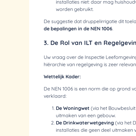
installaties niet: daar mag huishou
worden gebruikt.
De suggestie dat druppelirrigatie dit toel
de bepalingen in de NEN 1006
.
3. De Rol van ILT en Regelgevi
Uw vraag over de Inspectie Leefomgeving
hiërarchie van regelgeving is zeer relevan
Wettelijk Kader:
De NEN 1006 is een norm die op grond va
verklaard:
De Woningwet
(via het Bouwbesluit 
uitmaken van een gebouw.
De Drinkwaterwetgeving
(via het D
installaties die geen deel uitmaken