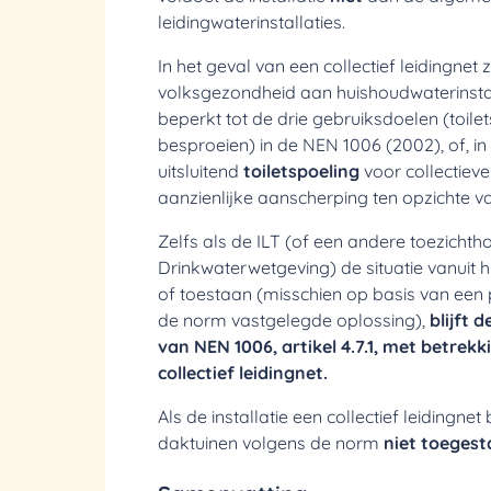
leidingwaterinstallaties.
In het geval van een collectief leidingnet z
volksgezondheid aan huishoudwaterinstall
beperkt tot de drie gebruiksdoelen (toile
besproeien) in de NEN 1006 (2002), of, in
uitsluitend
toiletspoeling
voor collectieve 
aanzienlijke aanscherping ten opzichte 
Zelfs als de ILT (of een andere toezicht
Drinkwaterwetgeving) de situatie vanuit
of toestaan (misschien op basis van een p
de norm vastgelegde
oplossing),
blijft d
van NEN 1006, artikel 4.7.1, met betrekk
collectief leidingnet.
Als de installatie een
collectief leidingnet
b
daktuinen volgens de norm
niet toeges