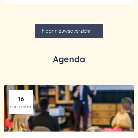
helpen.
Naar nieuwsoverzicht
Agenda
16
september