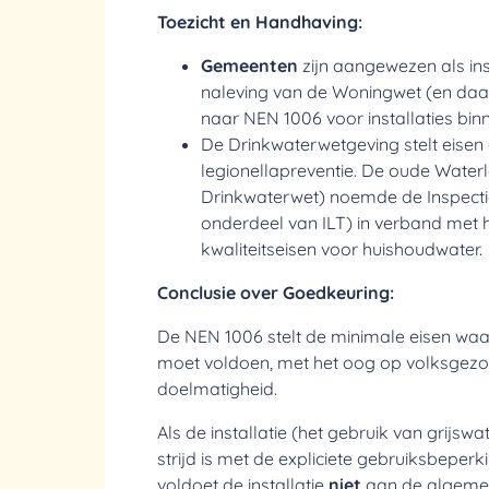
Toezicht en Handhaving:
Gemeenten
zijn aangewezen als ins
naleving van de Woningwet (en daar
naar NEN 1006 voor installaties bi
De Drinkwaterwetgeving stelt eisen
legionellapreventie. De oude Water
Drinkwaterwet) noemde de
Inspect
onderdeel van ILT) in verband met 
kwaliteitseisen voor huishoudwater.
Conclusie over Goedkeuring:
De NEN 1006 stelt de minimale eisen waar
moet voldoen, met het oog op volksgezon
doelmatigheid.
Als de installatie (het gebruik van grijswate
strijd is met de expliciete gebruiksbeperki
voldoet de installatie
niet
aan de algemen