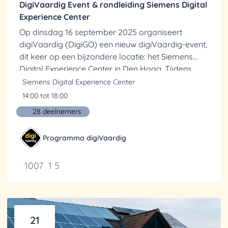
DigiVaardig Event & rondleiding Siemens Digital
Experience Center
Op dinsdag 16 september 2025 organiseert
digiVaardig (DigiGO) een nieuw digiVaardig-event,
dit keer op een bijzondere locatie: het Siemens
Digital Experience Center in Den Haag. Tijdens
deze middag nemen we je mee in inspirerende
Siemens Digital Experience Center
verhalen en...
14:00 tot 18:00
28 deelnemers
Programma digiVaardig
1007
1
5
21