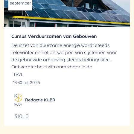
september
Cursus Verduurzamen van Gebouwen
De inzet van duurzame energie wordt steeds
relevanter en het ontwerpen van systemen voor
de gebouwde omgeving steeds belangrijker.
Ontwerptechnici zijn onmisbaar in de
energietransitie. Ze hebben een cruciale rol bij het
TVVL
ontwikkelen van...
13:30 tot 20:45
Redactie KUBR
310
0