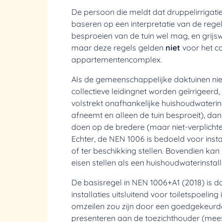
De persoon die meldt dat druppelirrigatie
baseren op een interpretatie van de rege
besproeien van de tuin wel mag, en grijsw
maar deze regels gelden
niet
voor het co
appartementencomplex.
Als de gemeenschappelijke daktuinen niet
collectieve leidingnet worden geïrrigeerd
volstrekt onafhankelijke huishoudwaterins
afneemt en alleen de tuin besproeit), d
doen op de bredere (maar niet-verplicht
Echter, de NEN 1006 is bedoeld voor insta
of ter beschikking stellen. Bovendien kan
eisen stellen als een huishoudwaterinstall
De basisregel in NEN 1006+A1 (2018) is da
installaties uitsluitend voor toiletspoeling
omzeilen zou zijn door een goedgekeurde
presenteren aan de toezichthouder (mee