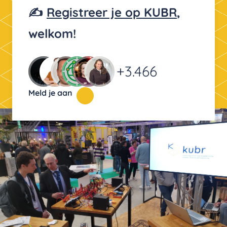
✍️
Registreer je op KUBR
,
welkom!
+3.466
Meld je aan