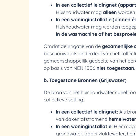
In een collectief leidingnet (app
Huishoudwater mag
alleen
worden 
In een woninginstallatie (binnen é
Huishoudwater mag worden toege
in de wasmachine of het besproeie
Omdat de irrigatie van de
gezamenlijke 
beschouwd als onderdeel van het collecti
gemeenschappelijk gedeelte van het percee
op basis van NEN 1006
niet toegestaan
.
b. Toegestane Bronnen (Grijswater)
De bron van het huishoudwater speelt oo
collectieve setting.
In een collectief leidingnet:
Als bro
van daken afstromend
hemelwate
In een woninginstallatie:
Hier mag 
grondwater, oppervlaktewater, he