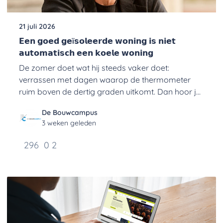
21 juli 2026
𝗘𝗲𝗻 𝗴𝗼𝗲𝗱 𝗴𝗲ï𝘀𝗼𝗹𝗲𝗲𝗿𝗱𝗲 𝘄𝗼𝗻𝗶𝗻𝗴 𝗶𝘀 𝗻𝗶𝗲𝘁
𝗮𝘂𝘁𝗼𝗺𝗮𝘁𝗶𝘀𝗰𝗵 𝗲𝗲𝗻 𝗸𝗼𝗲𝗹𝗲 𝘄𝗼𝗻𝗶𝗻𝗴
De zomer doet wat hij steeds vaker doet:
verrassen met dagen waarop de thermometer
ruim boven de dertig graden uitkomt. Dan hoor je
ineens andere gesprekken dan een paar
De Bouwcampus
maanden geleden. Niet meer over tocht of een
3 weken geleden
hoge energierekening, maar over slaapkam
296
0
2