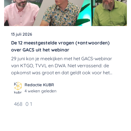
13 juli 2026
De 12 meestgestelde vragen (+antwoorden)
over GACS uit het webinar
29 juni kon je meekijken met het GACS-webinar
van KTGO, TVVL en DWA. Niet verrassend: de
opkomst was groot en dat geldt ook voor het
aantal vragen. Wij hebben ze gebundeld voor je in
Redactie KUBR
12 FAQ's.
4 weken geleden
468
0
1