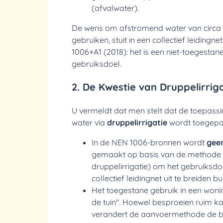
(afvalwater).
De wens om
afstromend water van circa
gebruiken, stuit in een collectief leidin
1006+A1 (2018): het is een niet-toegestan
gebruiksdoel.
2. De Kwestie van Druppelirrig
U vermeldt dat men stelt dat de toepass
water via
druppelirrigatie
wordt toegepa
In de NEN 1006-bronnen wordt
geen
gemaakt op basis van de methode 
druppelirrigatie) om het gebruiksdo
collectief leidingnet uit te breiden bu
Het toegestane gebruik in een woning
de tuin". Hoewel besproeien ruim k
verandert de aanvoermethode de b