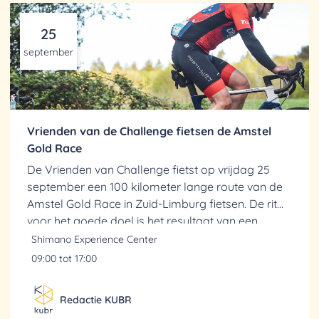
25
september
Vrienden van de Challenge fietsen de Amstel
Gold Race
De Vrienden van Challenge fietst op vrijdag 25
september een 100 kilometer lange route van de
Amstel Gold Race in Zuid-Limburg fietsen. De rit
voor het goede doel is het resultaat van een
oproep tijdens de VSK-E van Manon Veldkamp en
Shimano Experience Center
Rick Bruins...
09:00 tot 17:00
Redactie KUBR